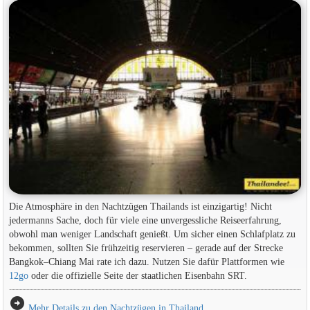
Die Atmosphäre in den Nachtzügen Thailands ist einzigartig! Nicht
jedermanns Sache, doch für viele eine unvergessliche Reiseerfahrung,
obwohl man weniger Landschaft genießt. Um sicher einen Schlafplatz zu
bekommen, sollten Sie frühzeitig reservieren – gerade auf der Strecke
Bangkok–Chiang Mai rate ich dazu. Nutzen Sie dafür Plattformen wie
12go
oder die offizielle Seite der staatlichen Eisenbahn SRT.
arrow_circle_right
Mehr Details zu den Nachtzügen in Thailand