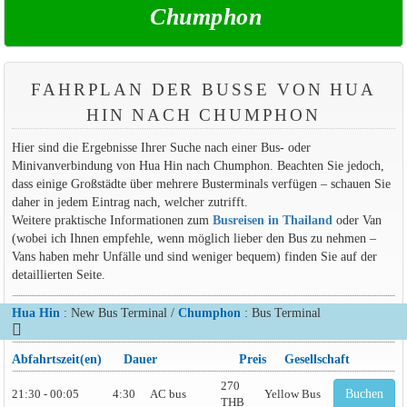
Chumphon
FAHRPLAN DER BUSSE VON HUA
HIN NACH CHUMPHON
Hier sind die Ergebnisse Ihrer Suche nach einer Bus- oder
Minivanverbindung von Hua Hin nach Chumphon. Beachten Sie jedoch,
dass einige Großstädte über mehrere Busterminals verfügen – schauen Sie
daher in jedem Eintrag nach, welcher zutrifft.
Weitere praktische Informationen zum
Busreisen in Thailand
oder Van
(wobei ich Ihnen empfehle, wenn möglich lieber den Bus zu nehmen –
Vans haben mehr Unfälle und sind weniger bequem) finden Sie auf der
detaillierten Seite.
Hua Hin
: New Bus Terminal /
Chumphon
: Bus Terminal
Abfahrtszeit(en)
Dauer
Preis
Gesellschaft
270
21:30 - 00:05
4:30
AC bus
Yellow Bus
Buchen
THB