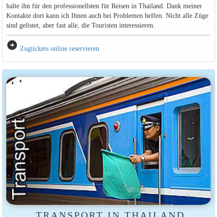
halte ihn für den professionellsten für Reisen in Thailand. Dank meiner
Kontakte dort kann ich Ihnen auch bei Problemen helfen. Nicht alle Züge
sind gelistet, aber fast alle, die Touristen interessieren.
arrow_circle_right
Zugtickets online reservieren
TRANSPORT IN THAILAND