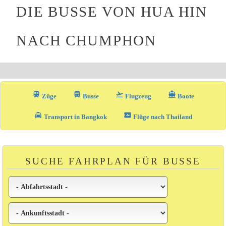
DIE BUSSE VON HUA HIN
NACH CHUMPHON
train
directions_bus_filled
flight_takeoff
directions_boat
Züge
Busse
Flugzeug
Boote
local_taxi
airplane_ticket
Transport in Bangkok
Flüge nach Thailand
SUCHE FAHRPLAN FÜR BUSSE