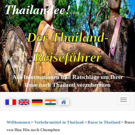
Thailandee!
com
Der Thailand-
Reiseführer
Alle Informationen und Ratschläge um Ihrer
Reise nach Thailand vorzubereiten
Willkommen
>
Verkehrsmittel in Thailand
>
Busse in Thailand
> Busse
von Hua Hin nach Chumphon