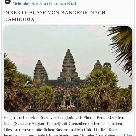
arrow_circle_right
Mehr über Reisen ab Khao San Road
DIREKTE BUSSE VON BANGKOK NACH
KAMBODJA
Es gibt auch direkte Busse von Bangkok nach Phnom Penh oder Siem
Reap (Stadt der Angkor-Tempel) mit Grenzübertritt bereits enthalten.
Diese starten vom nördlichen Busterminal Mo Chit. Da die Plätze
begrenzt sind, empfehle ich, rechtzeitig vor Ort oder über Seiten wie
12go