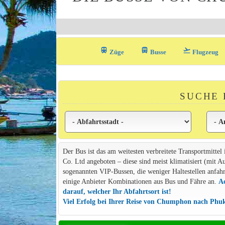
train
directions_bus_filled
flight_takeoff
Züge
Busse
Flugzeug
SUCHE 
Der Bus ist das am weitesten verbreitete Transportmittel
Co. Ltd angeboten – diese sind meist klimatisiert (mit A
sogenannten VIP-Bussen, die weniger Haltestellen anfahre
einige Anbieter Kombinationen aus Bus und Fähre an.
Ac
darauf, welcher Ihr Abfahrtsort ist!
Viel Erfolg bei Ihrer Reise von Chumphon nach Phu