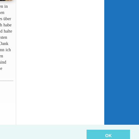
en in
nen
es über
ch habe
nd halte
lsten
 Dank
nn ich
en
sind
ie
OK