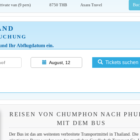
rivate van (9 pers)
8750 THB
Axara Travel
Buc
AND
BUCHUNG
 und Ihr Abflugdatum ein.
Tickets suchen
August, 12
REISEN VON CHUMPHON NACH PHU
MIT DEM BUS
Der Bus ist das am weitesten verbreitete Transportmittel in Thailand. Die