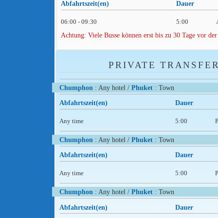
Abfahrtszeit(en)
Dauer
06:00 - 09:30
5:00
Achtung: Viele Busse können erst bis zu 30 Tage vor der
PRIVATE TRANSFE
Chumphon
: Any hotel /
Phuket
: Town
Abfahrtszeit(en)
Dauer
Any time
5:00
P
Chumphon
: Any hotel /
Phuket
: Town
Abfahrtszeit(en)
Dauer
Any time
5:00
P
Chumphon
: Any hotel /
Phuket
: Town
Abfahrtszeit(en)
Dauer