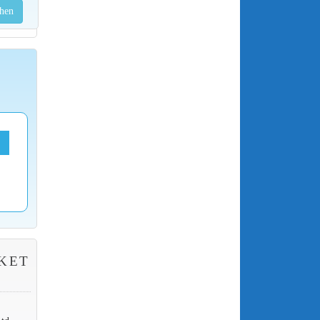
hen
KET