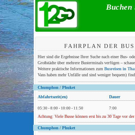
Buchen 
FAHRPLAN DER BU
Hier sind die Ergebnisse Ihrer Suche nach einer Bus- o
Großstädte über mehrere Busterminals verfügen – schauen
Weitere praktische Informationen zum
Busreisen in Tha
Vans haben mehr Unfälle und sind weniger bequem) finden
Chumphon
/
Phuket
Abfahrtszeit(en)
Dauer
05:30 - 8:00 - 10:00 - 11:50
7:00
Achtung: Viele Busse können erst bis zu 30 Tage vor der
Chumphon
/
Phuket