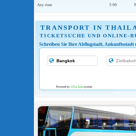
Any time
5:00
P
TRANSPORT IN THAIL
TICKETSUCHE UND ONLINE-
Schreiben Sie Ihre Abflugstadt, Ankunftsstadt
Powered by
12Go Asia
system