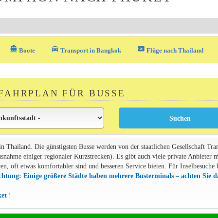
directions_boat
local_taxi
airplane_ticket
Boote
Transport in Bangkok
Flüge nach Thailand
FAHRPLAN FÜR BUSSE
 in Thailand. Die günstigsten Busse werden von der staatlichen Gesellschaft Tra
usnahme einiger regionaler Kurzstrecken). Es gibt auch viele private Anbieter m
n, oft etwas komfortabler sind und besseren Service bieten. Für Inselbesuche 
htung: Einige größere Städte haben mehrere Busterminals – achten Sie d
ket
!