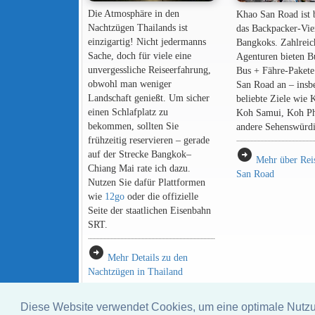
Die Atmosphäre in den
Khao San Road ist 
Nachtzügen Thailands ist
das Backpacker-Vie
einzigartig! Nicht jedermanns
Bangkoks. Zahlreic
Sache, doch für viele eine
Agenturen bieten B
unvergessliche Reiseerfahrung,
Bus + Fähre-Pakete
obwohl man weniger
San Road an – insb
Landschaft genießt. Um sicher
beliebte Ziele wie 
einen Schlafplatz zu
Koh Samui, Koh P
bekommen, sollten Sie
andere Sehenswürdi
frühzeitig reservieren – gerade
arrow_circle_right
auf der Strecke Bangkok–
Mehr über Rei
Chiang Mai rate ich dazu.
San Road
Nutzen Sie dafür Plattformen
wie
12go
oder die offizielle
Seite der staatlichen Eisenbahn
SRT.
arrow_circle_right
Mehr Details zu den
Nachtzügen in Thailand
Diese Website verwendet Cookies, um eine optimale Nutz