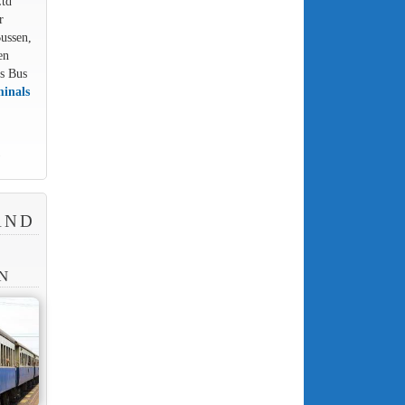
Ltd
r
ussen,
en
us Bus
minals
)
AND
N