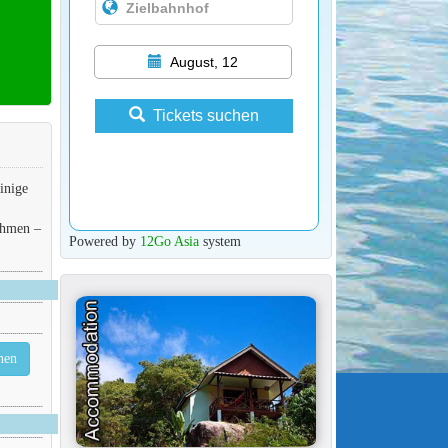
August, 12
Tickets suchen
inige
ehmen –
Powered by
12Go Asia
system
hen