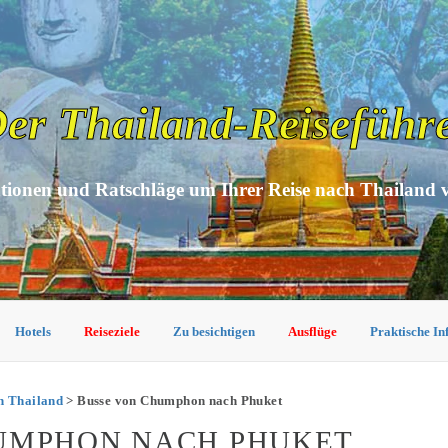
er Thailand-Reiseführ
tionen und Ratschläge um Ihrer Reise nach Thailand 
Hotels
Reiseziele
Zu besichtigen
Ausflüge
Praktische I
n Thailand
> Busse von Chumphon nach Phuket
HUMPHON NACH PHUKET