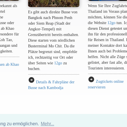
bekannt als
Wenn Sie Ihre Zugfahrt
rtel
Thailand im Voraus pla
Es gibt auch direkte Busse von
he
möchten, können Sie di
Bangkok nach Phnom Penh
usse oder
die Website
12go
tun. I
oder Siem Reap (Stadt der
 ab Khao
diesen Dienst getestet u
Angkor-Tempel) mit
esondere für
ihn für den professionel
Grenzübertritt bereits enthalten.
Koh Tao,
für Reisen in Thailand.
Diese starten vom nördlichen
hangan und
meiner Kontakte dort ka
Busterminal Mo Chit. Da die
gkeiten.
Ihnen auch bei Problem
Plätze begrenzt sind, empfehle
helfen. Nicht alle Züge 
ich, rechtzeitig vor Ort oder
gelistet, aber fast alle, d
über Seiten wie
12go
zu
sen ab Khao
Touristen interessieren.
buchen.
arrow_circle_right
arrow_circle_right
Zugtickets online
Details & Fahrpläne der
reservieren
Busse nach Kambodja
ung zu ermöglichen.
Mehr...
Hotelverzeichnis Thailand
|
Gehe nach Thailand
|
Um
|
Sitemap