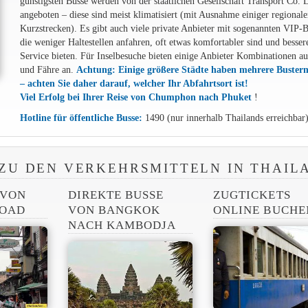
günstigsten Busse werden von der staatlichen Gesellschaft Transport Co. 
angeboten – diese sind meist klimatisiert (mit Ausnahme einiger regionale
Kurzstrecken). Es gibt auch viele private Anbieter mit sogenannten VIP-B
die weniger Haltestellen anfahren, oft etwas komfortabler sind und besser
Service bieten. Für Inselbesuche bieten einige Anbieter Kombinationen a
und Fähre an.
Achtung: Einige größere Städte haben mehrere Buster
– achten Sie daher darauf, welcher Ihr Abfahrtsort ist!
Viel Erfolg bei Ihrer Reise von Chumphon nach Phuket
!
Hotline für öffentliche Busse:
1490 (nur innerhalb Thailands erreichbar
ZU DEN VERKEHRSMITTELN IN THAIL
 VON
DIREKTE BUSSE
ZUGTICKETS
ROAD
VON BANGKOK
ONLINE BUCHE
NACH KAMBODJA