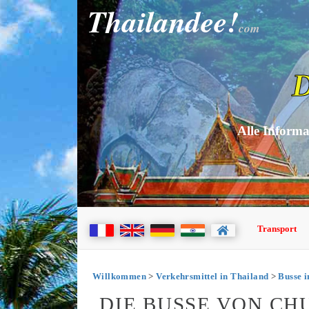
Thailandee!
com
D
Alle Informa
Transport
Willkommen
>
Verkehrsmittel in Thailand
>
Busse i
DIE BUSSE VON C