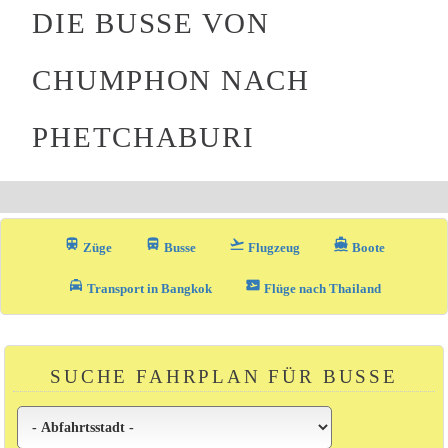
DIE BUSSE VON
CHUMPHON NACH
PHETCHABURI
train
directions_bus_filled
flight_takeoff
directions_boat
Züge
Busse
Flugzeug
Boote
local_taxi
airplane_ticket
Transport in Bangkok
Flüge nach Thailand
SUCHE FAHRPLAN FÜR BUSSE