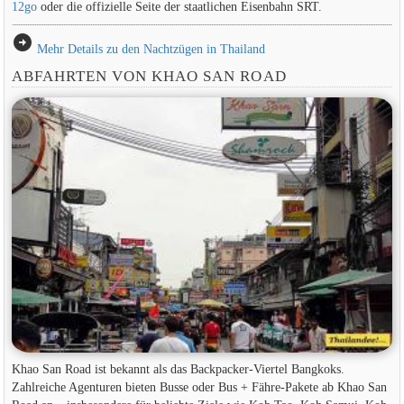
12go
oder die offizielle Seite der staatlichen Eisenbahn SRT.
arrow_circle_right
Mehr Details zu den Nachtzügen in Thailand
ABFAHRTEN VON KHAO SAN ROAD
Khao San Road ist bekannt als das Backpacker-Viertel Bangkoks.
Zahlreiche Agenturen bieten Busse oder Bus + Fähre-Pakete ab Khao San