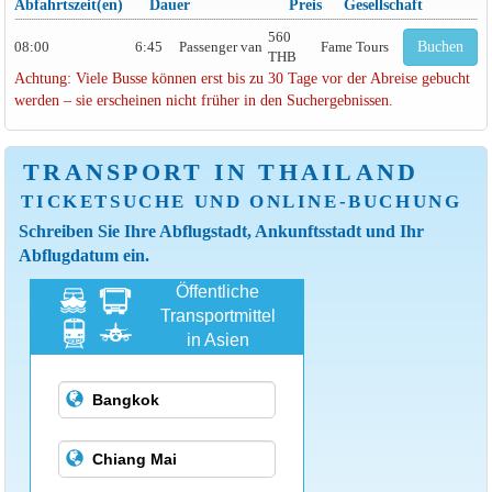
Abfahrtszeit(en)
Dauer
Preis
Gesellschaft
560
08:00
6:45
Passenger van
Fame Tours
Buchen
THB
Achtung: Viele Busse können erst bis zu 30 Tage vor der Abreise gebucht
werden – sie erscheinen nicht früher in den Suchergebnissen.
TRANSPORT IN THAILAND
TICKETSUCHE UND ONLINE-BUCHUNG
Schreiben Sie Ihre Abflugstadt, Ankunftsstadt und Ihr
Abflugdatum ein.
Öffentliche
Transportmittel
in Asien