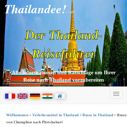
Thailandee!
com
Der Thailand-
Reiseführer
Alle Informationen und Ratschläge um Ihrer
Reise nach Thailand vorzubereiten
Willkommen
>
Verkehrsmittel in Thailand
>
Busse in Thailand
> Busse
von Chumphon nach Phetchaburi