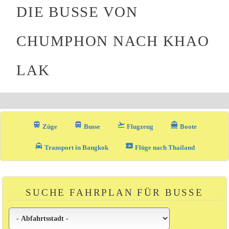
DIE BUSSE VON
CHUMPHON NACH KHAO
LAK
train
directions_bus_filled
flight_takeoff
directions_boat
Züge
Busse
Flugzeug
Boote
local_taxi
airplane_ticket
Transport in Bangkok
Flüge nach Thailand
SUCHE FAHRPLAN FÜR BUSSE