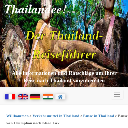
Thailandee!
com
Der Thailand-
Reiseführer
Alle Informationen und Ratschläge um Ihrer
Reise nach Thailand vorzubereiten
Willkommen
>
Verkehrsmittel in Thailand
>
Busse in Thailand
> Busse
von Chumphon nach Khao Lak