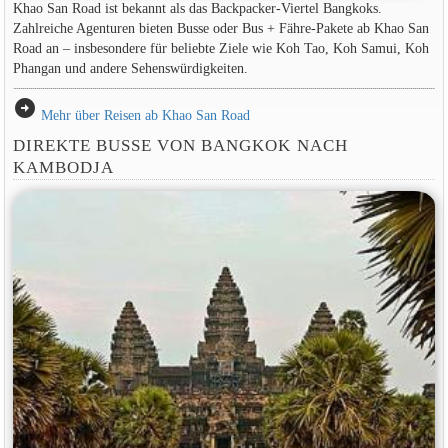
Khao San Road ist bekannt als das Backpacker-Viertel Bangkoks.
Zahlreiche Agenturen bieten Busse oder Bus + Fähre-Pakete ab Khao San
Road an – insbesondere für beliebte Ziele wie Koh Tao, Koh Samui, Koh
Phangan und andere Sehenswürdigkeiten.
arrow_circle_right
Mehr über Reisen ab Khao San Road
DIREKTE BUSSE VON BANGKOK NACH
KAMBODJA