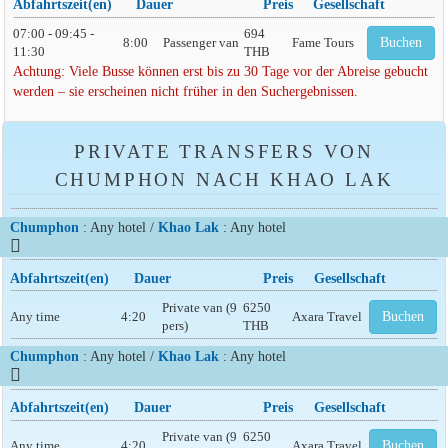
Abfahrtszeit(en)
Dauer
Preis
Gesellschaft
07:00 - 09:45 -
694
8:00
Passenger van
Fame Tours
Buchen
11:30
THB
Achtung: Viele Busse können erst bis zu 30 Tage vor der Abreise gebucht
werden – sie erscheinen nicht früher in den Suchergebnissen.
PRIVATE TRANSFERS VON
CHUMPHON NACH KHAO LAK
Chumphon
: Any hotel /
Khao Lak
: Any hotel
Abfahrtszeit(en)
Dauer
Preis
Gesellschaft
Private van (9
6250
Any time
4:20
Axara Travel
Buchen
pers)
THB
Chumphon
: Any hotel /
Khao Lak
: Any hotel
Abfahrtszeit(en)
Dauer
Preis
Gesellschaft
Private van (9
6250
Any time
4:20
Axara Travel
Buchen