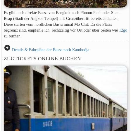
Es gibt auch direkte Busse von Bangkok nach Phnom Penh oder Siem
Reap (Stadt der Angkor-Tempel) mit Grenzübertritt bereits enthalten.
Diese starten vom nördlichen Busterminal Mo Chit. Da die Plätze
begrenzt sind, empfehle ich, rechtzeitig vor Ort oder über Seiten wie
12go
zu buchen.
arrow_circle_right
Details & Fahrpläne der Busse nach Kambodja
ZUGTICKETS ONLINE BUCHEN