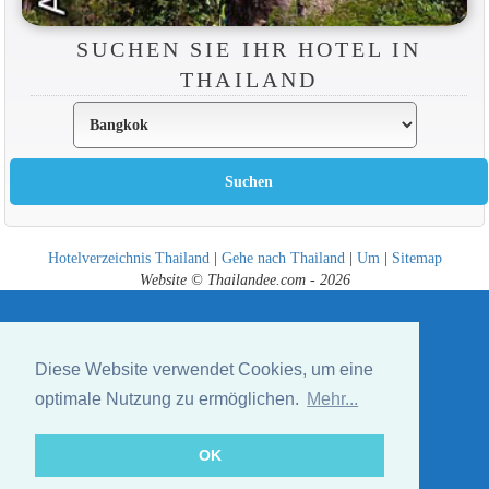
SUCHEN SIE IHR HOTEL IN
THAILAND
Hotelverzeichnis Thailand
|
Gehe nach Thailand
|
Um
|
Sitemap
Website © Thailandee.com - 2026
Diese Website verwendet Cookies, um eine
optimale Nutzung zu ermöglichen.
Mehr...
OK