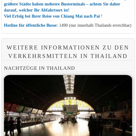
größere Städte haben mehrere Busterminals – achten Sie daher
darauf, welcher Ihr Abfahrtsort ist!
Viel Erfolg bei Ihrer Reise von Chiang Mai nach Pai
!
Hotline für öffentliche Busse:
1490 (nur innerhalb Thailands erreichbar)
WEITERE INFORMATIONEN ZU DEN
VERKEHRSMITTELN IN THAILAND
NACHTZÜGE IN THAILAND