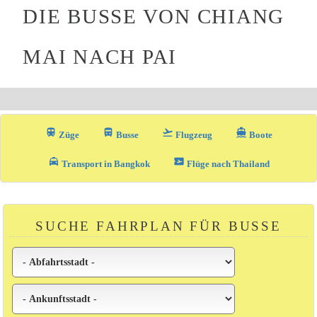
DIE BUSSE VON CHIANG
MAI NACH PAI
train
directions_bus_filled
flight_takeoff
directions_boat
Züge
Busse
Flugzeug
Boote
local_taxi
airplane_ticket
Transport in Bangkok
Flüge nach Thailand
SUCHE FAHRPLAN FÜR BUSSE