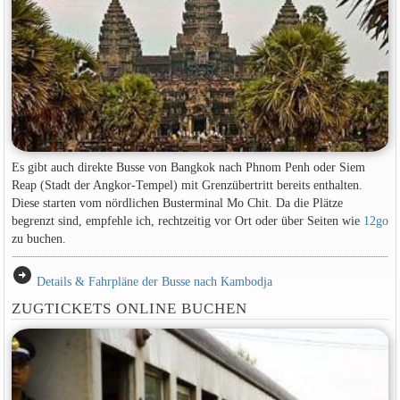
Es gibt auch direkte Busse von Bangkok nach Phnom Penh oder Siem
Reap (Stadt der Angkor-Tempel) mit Grenzübertritt bereits enthalten.
Diese starten vom nördlichen Busterminal Mo Chit. Da die Plätze
begrenzt sind, empfehle ich, rechtzeitig vor Ort oder über Seiten wie
12go
zu buchen.
arrow_circle_right
Details & Fahrpläne der Busse nach Kambodja
ZUGTICKETS ONLINE BUCHEN