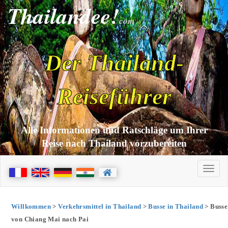
Thailandee!
com
Der Thailand-
Reiseführer
Alle Informationen und Ratschläge um Ihrer
Reise nach Thailand vorzubereiten
Willkommen
>
Verkehrsmittel in Thailand
>
Busse in Thailand
> Busse
von Chiang Mai nach Pai