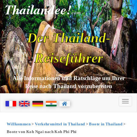
Thailandee!
com
Der Thailand-
Reiseführer
Alle Informationen und Ratschläge um Ihrer
Reise nach Thailand vorzubereiten
Willkommen
>
Verkehrsmittel in Thailand
>
Boote in Thailand
>
Boote von Koh Ngai nach Koh Phi Phi