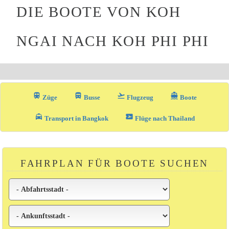
DIE BOOTE VON KOH
NGAI NACH KOH PHI PHI
train
directions_bus_filled
flight_takeoff
directions_boat
Züge
Busse
Flugzeug
Boote
local_taxi
airplane_ticket
Transport in Bangkok
Flüge nach Thailand
FAHRPLAN FÜR BOOTE SUCHEN