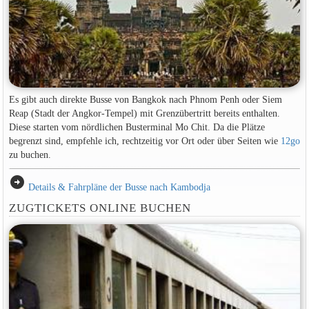
Es gibt auch direkte Busse von Bangkok nach Phnom Penh oder Siem
Reap (Stadt der Angkor-Tempel) mit Grenzübertritt bereits enthalten.
Diese starten vom nördlichen Busterminal Mo Chit. Da die Plätze
begrenzt sind, empfehle ich, rechtzeitig vor Ort oder über Seiten wie
12go
zu buchen.
arrow_circle_right
Details & Fahrpläne der Busse nach Kambodja
ZUGTICKETS ONLINE BUCHEN