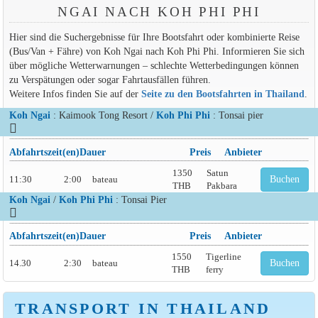
NGAI NACH KOH PHI PHI
Hier sind die Suchergebnisse für Ihre Bootsfahrt oder kombinierte Reise
(Bus/Van + Fähre) von Koh Ngai nach Koh Phi Phi. Informieren Sie sich
über mögliche Wetterwarnungen – schlechte Wetterbedingungen können
zu Verspätungen oder sogar Fahrtausfällen führen.
Weitere Infos finden Sie auf der
Seite zu den Bootsfahrten in Thailand
.
Koh Ngai
: Kaimook Tong Resort /
Koh Phi Phi
: Tonsai pier
Abfahrtszeit(en)
Dauer
Preis
Anbieter
1350
Satun
11:30
2:00
bateau
Buchen
THB
Pakbara
Koh Ngai
/
Koh Phi Phi
: Tonsai Pier
Abfahrtszeit(en)
Dauer
Preis
Anbieter
1550
Tigerline
14.30
2:30
bateau
Buchen
THB
ferry
TRANSPORT IN THAILAND