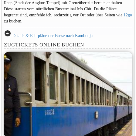
Reap (Stadt der Angkor-Tempel) mit Grenzübertritt bereits enthalten.
Diese starten vom nördlichen Busterminal Mo Chit. Da die Plätze
begrenzt sind, empfehle ich, rechtzeitig vor Ort oder über Seiten wie
12go
zu buchen.
arrow_circle_right
Details & Fahrpläne der Busse nach Kambodja
ZUGTICKETS ONLINE BUCHEN