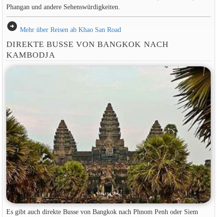
Phangan und andere Sehenswürdigkeiten.
arrow_circle_right
Mehr über Reisen ab Khao San Road
DIREKTE BUSSE VON BANGKOK NACH
KAMBODJA
Es gibt auch direkte Busse von Bangkok nach Phnom Penh oder Siem