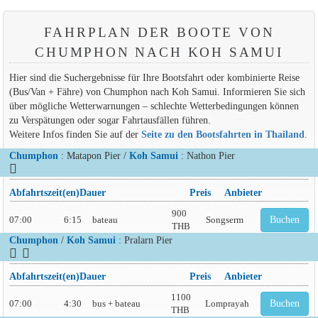
FAHRPLAN DER BOOTE VON
CHUMPHON NACH KOH SAMUI
Hier sind die Suchergebnisse für Ihre Bootsfahrt oder kombinierte Reise
(Bus/Van + Fähre) von Chumphon nach Koh Samui. Informieren Sie sich
über mögliche Wetterwarnungen – schlechte Wetterbedingungen können
zu Verspätungen oder sogar Fahrtausfällen führen.
Weitere Infos finden Sie auf der
Seite zu den Bootsfahrten in Thailand
.
Chumphon
: Matapon Pier /
Koh Samui
: Nathon Pier
Abfahrtszeit(en)
Dauer
Preis
Anbieter
900
07:00
6:15
bateau
Songserm
Buchen
THB
Chumphon
/
Koh Samui
: Pralarn Pier
Abfahrtszeit(en)
Dauer
Preis
Anbieter
1100
07:00
4:30
bus + bateau
Lomprayah
Buchen
THB