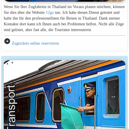
Wenn Sie Ihre Zugfahrten in Thailand im Voraus planen möchten, können
Sie dies über die Website
12go
tun. Ich habe diesen Dienst getestet und
halte ihn für den professionellsten für Reisen in Thailand. Dank meiner
Kontakte dort kann ich Ihnen auch bei Problemen helfen. Nicht alle Züge
sind gelistet, aber fast alle, die Touristen interessieren.
arrow_circle_right
Zugtickets online reservieren