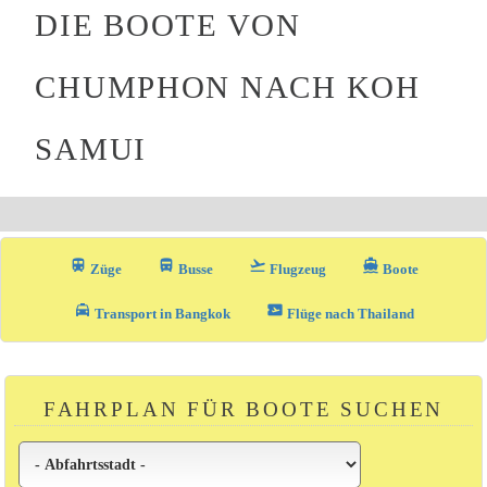
DIE BOOTE VON
CHUMPHON NACH KOH
SAMUI
train
directions_bus_filled
flight_takeoff
directions_boat
Züge
Busse
Flugzeug
Boote
local_taxi
airplane_ticket
Transport in Bangkok
Flüge nach Thailand
FAHRPLAN FÜR BOOTE SUCHEN