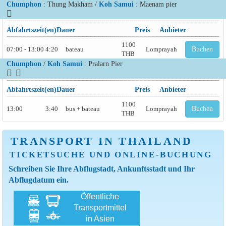
Chumphon
: Thung Makham /
Koh Samui
: Maenam pier
Abfahrtszeit(en)
Dauer
Preis
Anbieter
1100
07:00 - 13:00
4:20
bateau
Lomprayah
Buchen
THB
Chumphon
/
Koh Samui
: Pralarn Pier
Abfahrtszeit(en)
Dauer
Preis
Anbieter
1100
13:00
3:40
bus + bateau
Lomprayah
Buchen
THB
TRANSPORT IN THAILAND
TICKETSUCHE UND ONLINE-BUCHUNG
Schreiben Sie Ihre Abflugstadt, Ankunftsstadt und Ihr
Abflugdatum ein.
Öffentliche
Transportmittel
in Asien