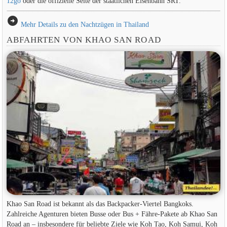
12go
oder die offizielle Seite der staatlichen Eisenbahn SRT.
arrow_circle_right
Mehr Details zu den Nachtzügen in Thailand
ABFAHRTEN VON KHAO SAN ROAD
Khao San Road ist bekannt als das Backpacker-Viertel Bangkoks.
Zahlreiche Agenturen bieten Busse oder Bus + Fähre-Pakete ab Khao San
Road an – insbesondere für beliebte Ziele wie Koh Tao, Koh Samui, Koh