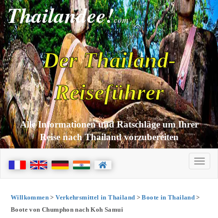
Thailandee!
com
Der Thailand-
Reiseführer
Alle Informationen und Ratschläge um Ihrer
Reise nach Thailand vorzubereiten
Willkommen
>
Verkehrsmittel in Thailand
>
Boote in Thailand
>
Boote von Chumphon nach Koh Samui