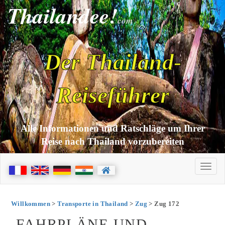
Thailandee!
com
Der Thailand-
Reiseführer
Alle Informationen und Ratschläge um Ihrer
Reise nach Thailand vorzubereiten
Willkommen
>
Transporte in Thailand
>
Zug
> Zug 172
FAHRPLÄNE UND