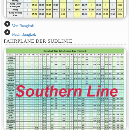
arrow_circle_right
Von Bangkok
arrow_circle_right
Nach Bangkok
FAHRPLÄNE DER SÜDLINIE