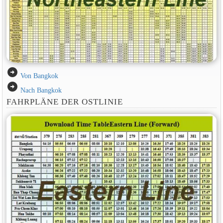
arrow_circle_right
Von Bangkok
arrow_circle_right
Nach Bangkok
FAHRPLÄNE DER OSTLINIE