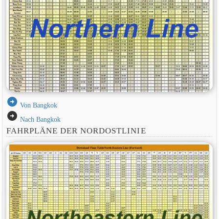
arrow_circle_right
Von Bangkok
arrow_circle_right
Nach Bangkok
FAHRPLÄNE DER NORDOSTLINIE