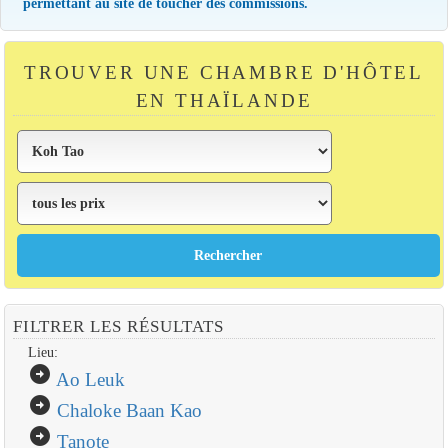
permettant au site de toucher des commissions.
TROUVER UNE CHAMBRE D'HÔTEL
EN THAÏLANDE
FILTRER LES RÉSULTATS
Lieu:
arrow_circle_right
Ao Leuk
arrow_circle_right
Chaloke Baan Kao
arrow_circle_right
Tanote