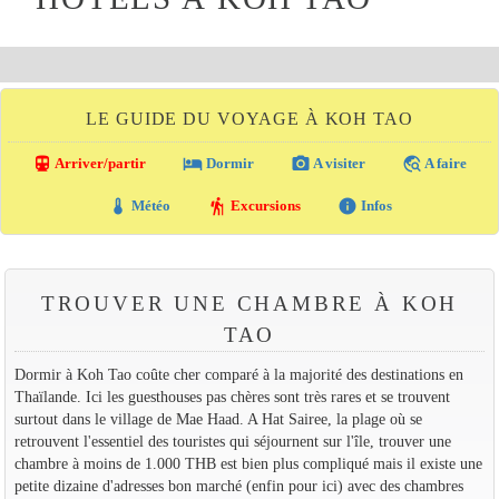
LE GUIDE DU VOYAGE À KOH TAO
directions_transit
local_hotel
photo_camera
travel_explore
Arriver/partir
Dormir
A visiter
A faire
thermostat
hiking
info
Météo
Excursions
Infos
TROUVER UNE CHAMBRE À KOH
TAO
Dormir à Koh Tao coûte cher comparé à la majorité des destinations en
Thaïlande. Ici les guesthouses pas chères sont très rares et se trouvent
surtout dans le village de Mae Haad. A Hat Sairee, la plage où se
retrouvent l'essentiel des touristes qui séjournent sur l'île, trouver une
chambre à moins de 1.000 THB est bien plus compliqué mais il existe une
petite dizaine d'adresses bon marché (enfin pour ici) avec des chambres