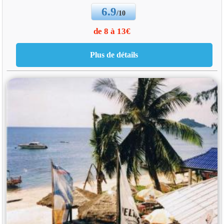
6.9
/10
de 8 à 13€