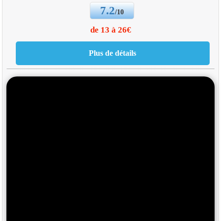
7.2
/10
de 13 à 26€