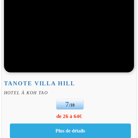
TANOTE VILLA HILL
HOTEL À KOH TAO
7
/10
de 26 à 64€