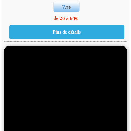
7
/10
de 26 à 64€