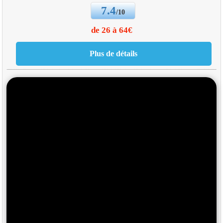
7.4
/10
de 26 à 64€