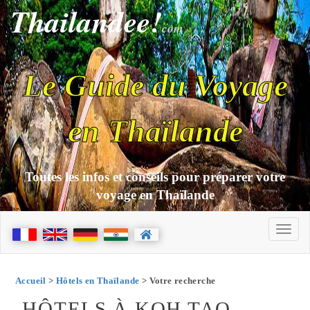
Thailandee!
com
Le Guide du Voyage
en Thaïlande
Toutes les infos et conseils pour préparer votre
voyage en Thaïlande
Accueil
>
Hôtels en Thaïlande
> Votre recherche
HÔTELS À KOH TAO