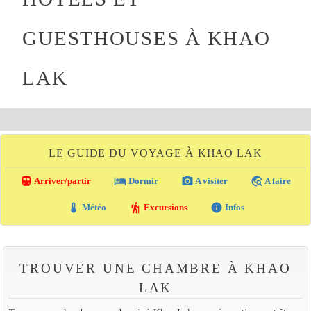
GUESTHOUSES À KHAO
LAK
LE GUIDE DU VOYAGE À KHAO LAK
directions_transit
local_hotel
photo_camera
travel_explore
Arriver/partir
Dormir
A visiter
A faire
thermostat
hiking
info
Météo
Excursions
Infos
TROUVER UNE CHAMBRE À KHAO
LAK