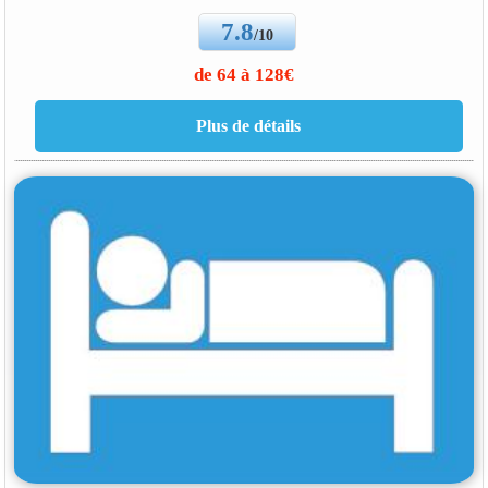
7.8
/10
de 64 à 128€