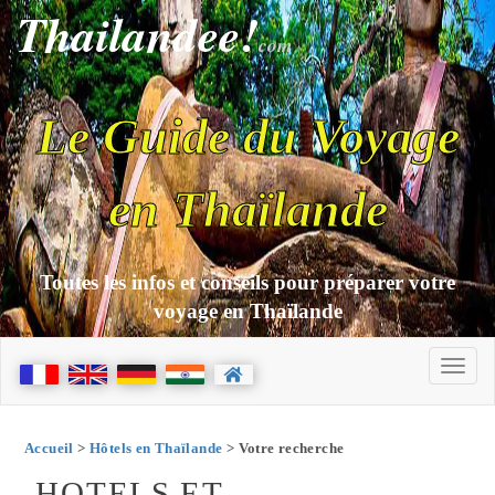
Thailandee!
com
Le Guide du Voyage
en Thaïlande
Toutes les infos et conseils pour préparer votre
voyage en Thaïlande
Accueil
>
Hôtels en Thaïlande
> Votre recherche
HOTELS ET