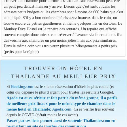
Trouver une chambre pour dormir à Khao Lak sans réservation peut être
un petit peu délicat mais on y arrive. Disons que c'est surtout dans les
adresses petits budgets ou les chambres sont à moins de 600 bahts que c'est
compliqué. S'il y a bon nombre d'hôtels assez luxueux dans le coin, on
trouve encore de petites guesthouses et même quelques lits en dortoirs. Le
Monkey Dive Hostel est le repaire des routards. Un repaire qui affiche
souvent complet donc mieux vaut réserver à l'avance via internet mais il a
des voisins aux chambres un peu moins jolies mais aux prix similaires.
Dans le même coin vous trouverez plusieurs hébergements à petits prix
(petits pour la région)
TROUVER UN HÔTEL EN
THAÏLANDE AU MEILLEUR PRIX
Si
Booking.com
est le site de réservation d'hôtels le plus connu (et
celui qui dépense le plus d'argent pour truster les résultats Google),
Agoda est aussi sérieux et fait partie du même groupe, il a parfis
de meilleurs prix finaux pour le même type de chambre dans le
même hôtel en Thaïlande:
Agoda.com
. Ca se vérifie très souvent
depuis le COVID (c'était moins le cas avant).
Passer par ces liens permet aussi de soutenir Thailandee.com en
permettant au site de toucher des commissions.