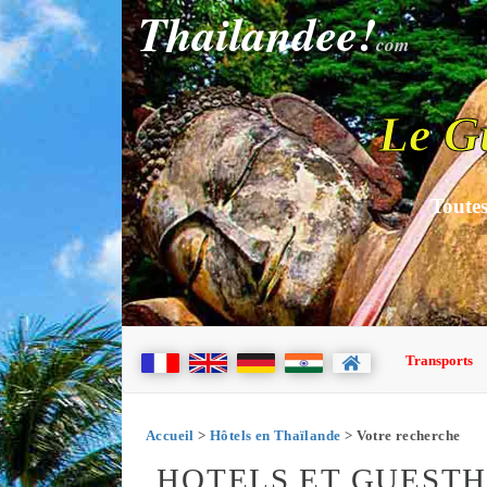
Thailandee!
com
Le G
Toutes
Transports
Accueil
>
Hôtels en Thaïlande
> Votre recherche
HOTELS ET GUEST