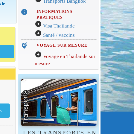
Transports Bangkok
 le
info
INFORMATIONS
PRATIQUES
arrow_circle_right
Visa Thaïlande
arrow_circle_right
Santé / vaccins
edit_location_alt
VOYAGE SUR MESURE
arrow_circle_right
Voyage en Thaïlande sur
mesure
LES TRANSPORTS EN