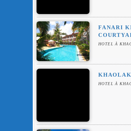
FANARI K
COURTYA
HOTEL À KHA
KHAOLAK
HOTEL À KHA