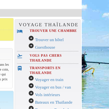
VOYAGE THAÏLANDE
hotel
TROUVER UNE CHAMBRE
arrow_circle_right
Trouver un hôtel
arrow_circle_right
Guesthouse
flight_takeoff
VOLS PAS CHERS
THAILANDE
ans les
directions_bus_filled
TRANSPORTS EN
e coin,
THAILANDE
e qui
arrow_circle_right
x prix
Voyager en train
arrow_circle_right
Voyager en bus / van
arrow_circle_right
Vols intérieurs
arrow_circle_right
Bateaux en Thaïlande
,
arrow_circle_right