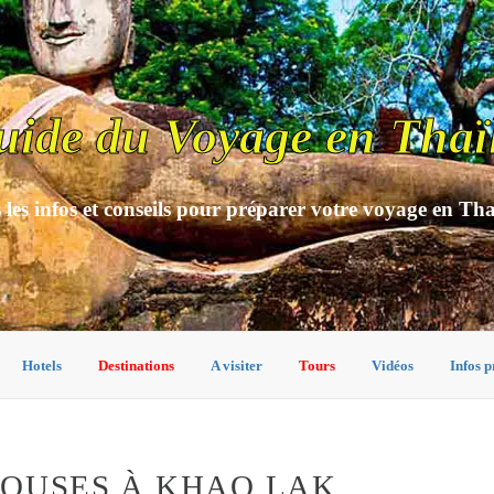
uide du Voyage en Thaï
 les infos et conseils pour préparer votre voyage en Th
Hotels
Destinations
A visiter
Tours
Vidéos
Infos p
HOUSES À KHAO LAK