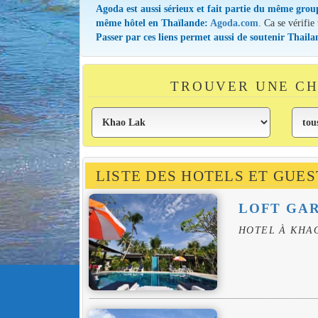
Agoda est aussi sérieux et fait partie du même grou
même hôtel en Thaïlande:
Agoda.com
. Ca se vérifie
Passer par ces liens permet aussi de soutenir Thail
TROUVER UNE CH
LISTE DES HOTELS ET GUE
LOFT GAR
HOTEL À KHA