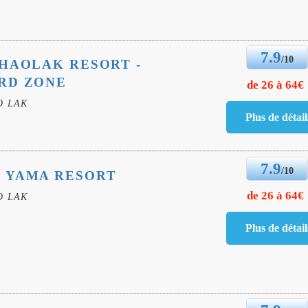
7.9
/10
HAOLAK RESORT -
RD ZONE
de 26 à 64€
O LAK
7.9
/10
 YAMA RESORT
de 26 à 64€
O LAK