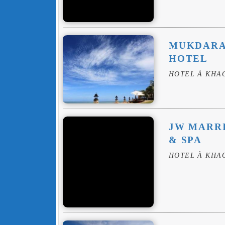
MUKDARA 
HOTEL
HOTEL À KHA
JW MARR
& SPA
HOTEL À KHA