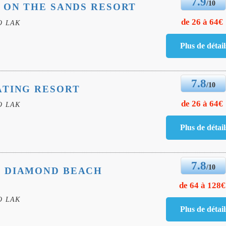
7.9
/10
 ON THE SANDS RESORT
de 26 à 64€
O LAK
7.8
/10
ATING RESORT
de 26 à 64€
O LAK
7.8
/10
 DIAMOND BEACH
de 64 à 128€
O LAK