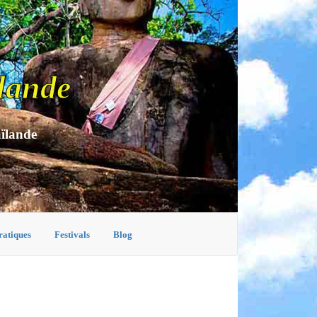
lande
aïlande
ratiques
Festivals
Blog