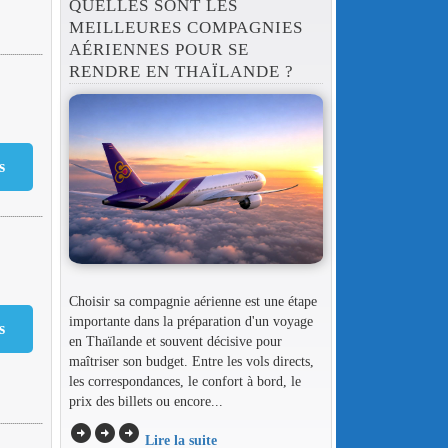
QUELLES SONT LES
MEILLEURES COMPAGNIES
AÉRIENNES POUR SE
RENDRE EN THAÏLANDE ?
€
Choisir sa compagnie aérienne est une étape
importante dans la préparation d'un voyage
en Thaïlande et souvent décisive pour
maîtriser son budget. Entre les vols directs,
les correspondances, le confort à bord, le
prix des billets ou encore...
arrow_circle_right
arrow_circle_right
arrow_circle_right
Lire la suite