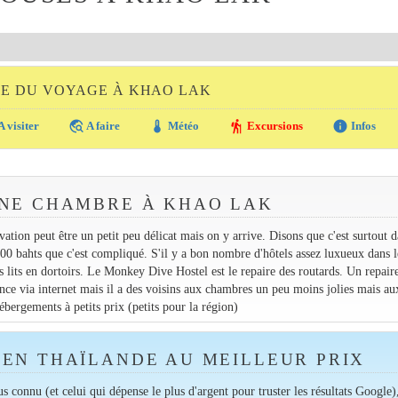
DE DU VOYAGE À KHAO LAK
travel_explore
thermostat
hiking
info
A visiter
A faire
Météo
Excursions
Infos
NE CHAMBRE À KHAO LAK
ion peut être un petit peu délicat mais on y arrive. Disons que c'est surtout d
00 bahts que c'est compliqué. S'il y a bon nombre d'hôtels assez luxueux dans l
 lits en dortoirs. Le Monkey Dive Hostel est le repaire des routards. Un repair
nce via internet mais il a des voisins aux chambres un peu moins jolies mais au
bergements à petits prix (petits pour la région)
EN THAÏLANDE AU MEILLEUR PRIX
lus connu (et celui qui dépense le plus d'argent pour truster les résultats Google)