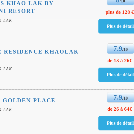
8
/10
S KHAO LAK BY
NI RESORT
plus de 128 
O LAK
7.9
/10
E RESIDENCE KHAOLAK
de 13 à 26€
O LAK
7.9
/10
 GOLDEN PLACE
de 26 à 64€
O LAK