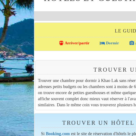
LE GUI
directions_transit
local_hotel
photo_camera
Arriver/partir
Dormir
TROUVER U
Trouver une chambre pour dormir à Khao Lak sans réservat
adresses petits budgets ou les chambres sont à moins de 6
on trouve encore de petites guesthouses et même quelques
affiche souvent complet donc mieux vaut réserver à l'ava
similaires. Dans le même coin vous trouverez plusieurs hé
TROUVER UN HÔTEL 
Si
Booking.com
est le site de réservation d'hôtels le p