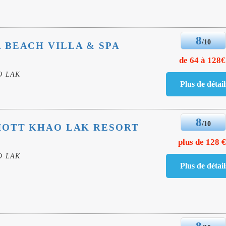
8
/10
BEACH VILLA & SPA
de 64 à 128€
O LAK
8
/10
IOTT KHAO LAK RESORT
plus de 128 
O LAK