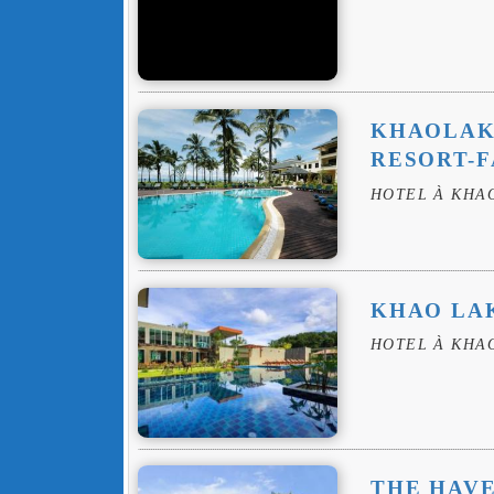
KHAOLAK
RESORT-F
HOTEL À KHA
KHAO LA
HOTEL À KHA
THE HAV