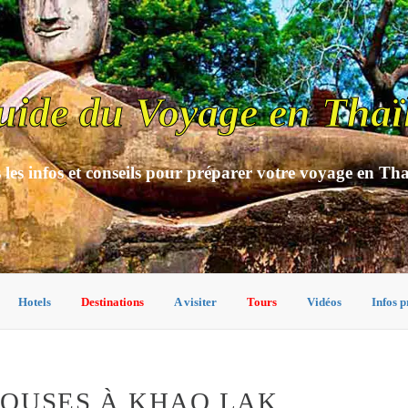
uide du Voyage en Thaï
 les infos et conseils pour préparer votre voyage en Th
Hotels
Destinations
A visiter
Tours
Vidéos
Infos p
HOUSES À KHAO LAK