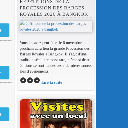
RÉPÉTITIONS DE LA
PROCESSION DES BARGES
ROYALES 2026 À BANGKOK
Vous le savez peut-être, le 6 novembre
prochain aura lieu la grande Procession des
Barges Royales à Bangkok. Il s'agit d'une
€
tradition séculaire assez rare, même si deux
éditions se sont tenues ces 7 dernières années
lors d'événements...
arrow_circle_right
arrow_circle_right
arrow_circle_right
Lire la suite