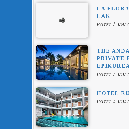
LA FLORA
LAK
HOTEL À KHA
THE AND
PRIVATE 
EPIKURE
HOTEL À KHA
HOTEL R
HOTEL À KHA