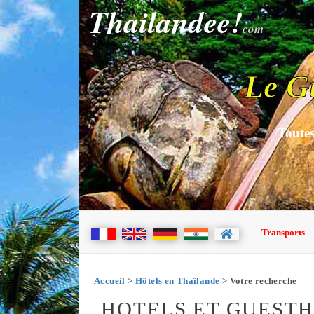
Thailandee!
com
Le G
Toutes
Transports
Accueil
>
Hôtels en Thaïlande
> Votre recherche
HOTELS ET GUEST