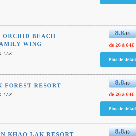
8.8
/10
 ORCHID BEACH
AMILY WING
de 26 à 64€
O LAK
8.8
/10
K FOREST RESORT
de 26 à 64€
O LAK
8.8
/10
EN KHAO LAK RESORT