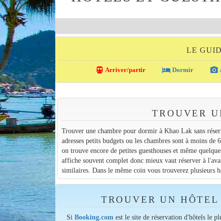
LE GUI
directions_transit
local_hotel
photo_camera
Arriver/partir
Dormir
TROUVER U
Trouver une chambre pour dormir à Khao Lak sans réservat
adresses petits budgets ou les chambres sont à moins de 6
on trouve encore de petites guesthouses et même quelques
affiche souvent complet donc mieux vaut réserver à l'ava
similaires. Dans le même coin vous trouverez plusieurs hé
TROUVER UN HÔTEL 
Si
Booking.com
est le site de réservation d'hôtels le p