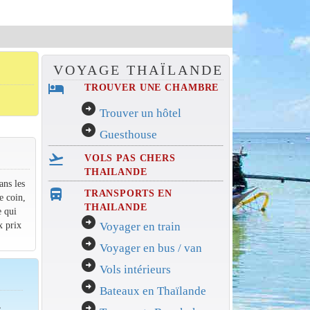
VOYAGE THAÏLANDE
hotel
TROUVER UNE CHAMBRE
arrow_circle_right
Trouver un hôtel
arrow_circle_right
Guesthouse
flight_takeoff
VOLS PAS CHERS
THAILANDE
ans les
directions_bus_filled
TRANSPORTS EN
e coin,
THAILANDE
e qui
arrow_circle_right
x prix
Voyager en train
arrow_circle_right
Voyager en bus / van
arrow_circle_right
Vols intérieurs
arrow_circle_right
Bateaux en Thaïlande
,
arrow_circle_right