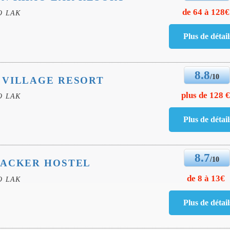
de 64 à 128€
O LAK
8.8
/10
 VILLAGE RESORT
plus de 128 
O LAK
8.7
/10
PACKER HOSTEL
de 8 à 13€
O LAK