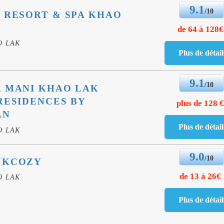
9.1
/10
 RESORT & SPA KHAO
de 64 à 128€
O LAK
9.1
/10
A MANI KHAO LAK
RESIDENCES BY
plus de 128 
AN
O LAK
9.0
/10
UKCOZY
de 13 à 26€
O LAK