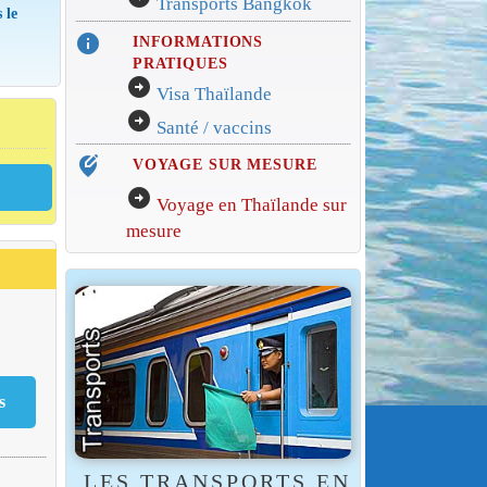
Transports Bangkok
 le
info
INFORMATIONS
PRATIQUES
arrow_circle_right
Visa Thaïlande
arrow_circle_right
Santé / vaccins
edit_location_alt
VOYAGE SUR MESURE
arrow_circle_right
Voyage en Thaïlande sur
mesure
LES TRANSPORTS EN