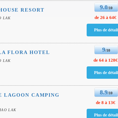
9.0
/10
HOUSE RESORT
de 26 à 64€
O LAK
9
/10
LA FLORA HOTEL
de 64 à 128€
O LAK
8.9
/10
E LAGOON CAMPING
de 8 à 13€
HAO LAK