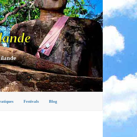
lande
aïlande
ratiques
Festivals
Blog