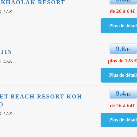
. KHAOLAK RESORT
de 26 à 64€
O LAK
9.6
/10
JIN
plus de 128 
O LAK
9.4
/10
SET BEACH RESORT KOH
O
de 26 à 64€
O LAK