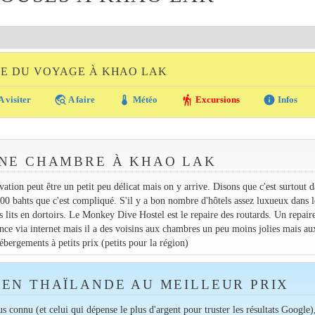
DE DU VOYAGE À KHAO LAK
travel_explore
thermostat
hiking
info
A visiter
A faire
Météo
Excursions
Infos
NE CHAMBRE À KHAO LAK
ion peut être un petit peu délicat mais on y arrive. Disons que c'est surtout d
00 bahts que c'est compliqué. S'il y a bon nombre d'hôtels assez luxueux dans l
 lits en dortoirs. Le Monkey Dive Hostel est le repaire des routards. Un repair
nce via internet mais il a des voisins aux chambres un peu moins jolies mais au
bergements à petits prix (petits pour la région)
EN THAÏLANDE AU MEILLEUR PRIX
lus connu (et celui qui dépense le plus d'argent pour truster les résultats Google)