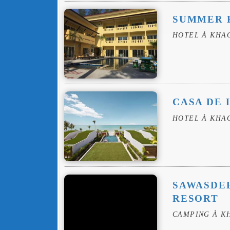
SUMMER 
HOTEL À KHA
CASA DE 
HOTEL À KHA
SAWASDE
RESORT
CAMPING À K